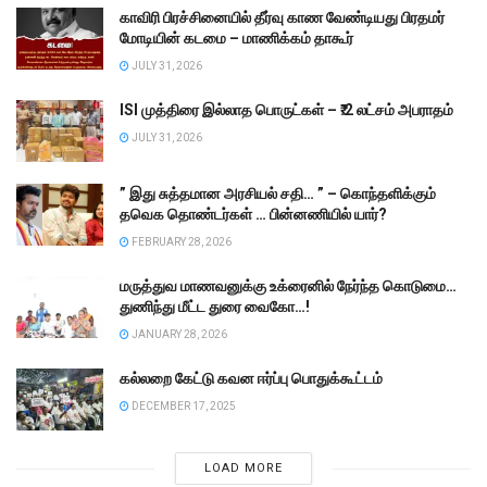
காவிரி பிரச்சினையில் தீர்வு காண வேண்டியது பிரதமர்
மோடியின் கடமை – மாணிக்கம் தாகூர்
JULY 31, 2026
ISI முத்திரை இல்லாத பொருட்கள் – ₹.2 லட்சம் அபராதம்
JULY 31, 2026
” இது சுத்தமான அரசியல் சதி… ” – கொந்தளிக்கும்
தவெக தொண்டர்கள் … பின்னணியில் யார்?
FEBRUARY 28, 2026
மருத்துவ மாணவனுக்கு உக்ரைனில் நேர்ந்த கொடுமை…
துணிந்து மீட்ட துரை வைகோ…!
JANUARY 28, 2026
கல்லறை கேட்டு கவன ஈர்ப்பு பொதுக்கூட்டம்
DECEMBER 17, 2025
LOAD MORE