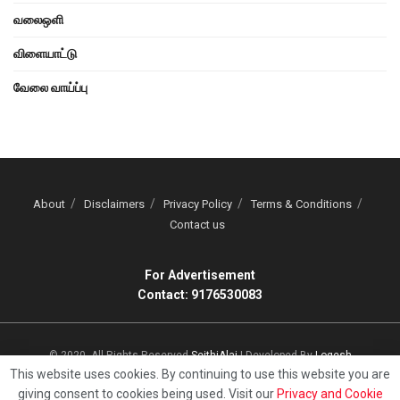
வலைஒளி
விளையாட்டு
வேலை வாய்ப்பு
About
Disclaimers
Privacy Policy
Terms & Conditions
Contact us
For Advertisement
Contact: 9176530083
© 2020, All Rights Reserved
SeithiAlai
| Developed By
Logesh
This website uses cookies. By continuing to use this website you are
giving consent to cookies being used. Visit our
Privacy and Cookie