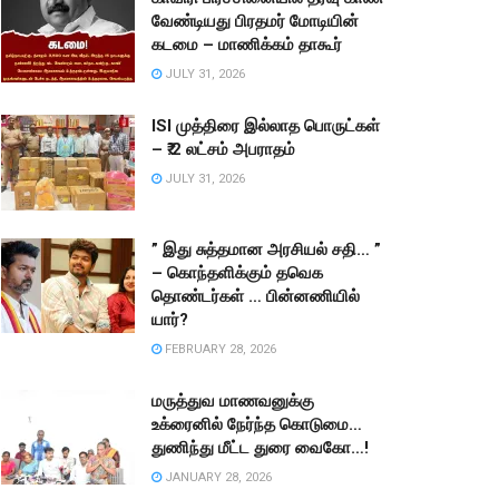
வேண்டியது பிரதமர் மோடியின்
கடமை – மாணிக்கம் தாகூர்
JULY 31, 2026
ISI முத்திரை இல்லாத பொருட்கள்
– ₹.2 லட்சம் அபராதம்
JULY 31, 2026
” இது சுத்தமான அரசியல் சதி… ”
– கொந்தளிக்கும் தவெக
தொண்டர்கள் … பின்னணியில்
யார்?
FEBRUARY 28, 2026
மருத்துவ மாணவனுக்கு
உக்ரைனில் நேர்ந்த கொடுமை…
துணிந்து மீட்ட துரை வைகோ…!
JANUARY 28, 2026