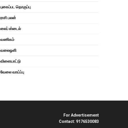
புகைப்பட தொகுப்பு
ராசி பலன்
லைப் ஸ்டைல்
வணிகம்
வலைஒளி
விளையாட்டு
வேலை வாய்ப்பு
For Advertisement
Contact: 9176530083