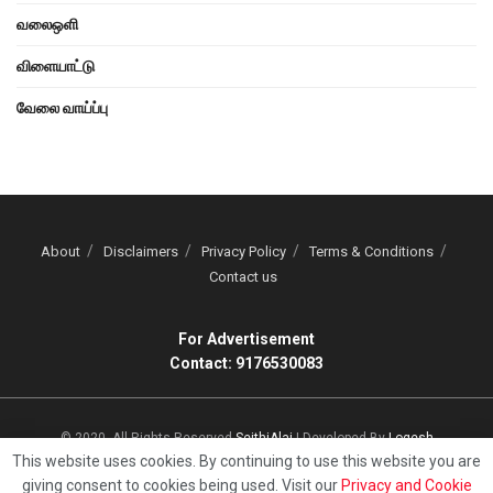
வலைஒளி
விளையாட்டு
வேலை வாய்ப்பு
About
Disclaimers
Privacy Policy
Terms & Conditions
Contact us
For Advertisement
Contact: 9176530083
© 2020, All Rights Reserved
SeithiAlai
| Developed By
Logesh
This website uses cookies. By continuing to use this website you are
giving consent to cookies being used. Visit our
Privacy and Cookie