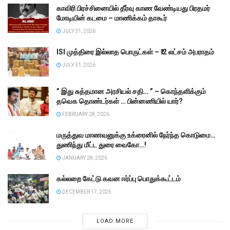
காவிரி பிரச்சினையில் தீர்வு காண வேண்டியது பிரதமர்
மோடியின் கடமை – மாணிக்கம் தாகூர்
JULY 31, 2026
ISI முத்திரை இல்லாத பொருட்கள் – ₹.2 லட்சம் அபராதம்
JULY 31, 2026
” இது சுத்தமான அரசியல் சதி… ” – கொந்தளிக்கும்
தவெக தொண்டர்கள் … பின்னணியில் யார்?
FEBRUARY 28, 2026
மருத்துவ மாணவனுக்கு உக்ரைனில் நேர்ந்த கொடுமை…
துணிந்து மீட்ட துரை வைகோ…!
JANUARY 28, 2026
கல்லறை கேட்டு கவன ஈர்ப்பு பொதுக்கூட்டம்
DECEMBER 17, 2025
LOAD MORE