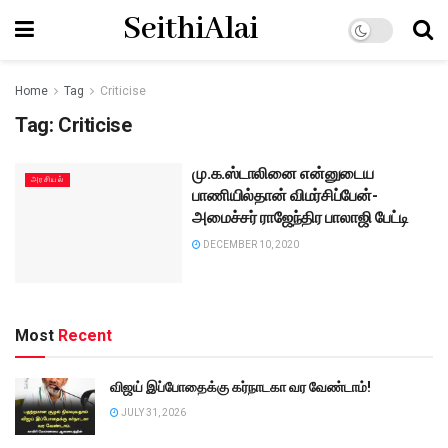
SeithiAlai
Home
Tag
Criticise
Tag:
Criticise
மு.க.ஸ்டாலினை என்னுடைய
அரசியல்
பாணியில்தான் விமர்சிப்பேன்-
அமைச்சர் ராஜேந்திர பாலாஜி பேட்டி
DECEMBER 10, 2020
Most
Recent
விஜய் இப்போதைக்கு கர்நாடகா வர வேண்டாம்!
JULY 31, 2026