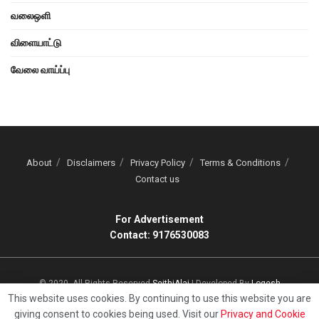
வலைஒளி
விளையாட்டு
வேலை வாய்ப்பு
About
Disclaimers
Privacy Policy
Terms & Conditions
Contact us
For Advertisement
Contact: 9176530083
© 2020, All Rights Reserved
SeithiAlai
| Developed By
Logesh
This website uses cookies. By continuing to use this website you are
giving consent to cookies being used. Visit our
Privacy and Cookie