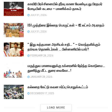
காவிரி பிரச்சினையில் தீர்வு காண வேண்டியது பிரதமர்
மோடியின் கடமை – மாணிக்கம் தாகூர்
JULY 31, 2026
ISI முத்திரை இல்லாத பொருட்கள் – ₹.2 லட்சம் அபராதம்
JULY 31, 2026
” இது சுத்தமான அரசியல் சதி… ” – கொந்தளிக்கும்
தவெக தொண்டர்கள் … பின்னணியில் யார்?
FEBRUARY 28, 2026
மருத்துவ மாணவனுக்கு உக்ரைனில் நேர்ந்த கொடுமை…
துணிந்து மீட்ட துரை வைகோ…!
JANUARY 28, 2026
கல்லறை கேட்டு கவன ஈர்ப்பு பொதுக்கூட்டம்
DECEMBER 17, 2025
LOAD MORE