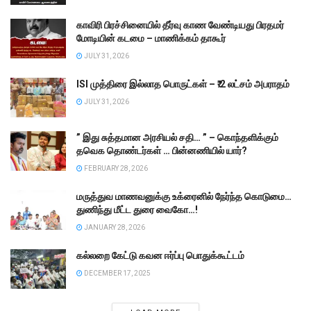
காவிரி பிரச்சினையில் தீர்வு காண வேண்டியது பிரதமர்
மோடியின் கடமை – மாணிக்கம் தாகூர்
JULY 31, 2026
ISI முத்திரை இல்லாத பொருட்கள் – ₹.2 லட்சம் அபராதம்
JULY 31, 2026
” இது சுத்தமான அரசியல் சதி… ” – கொந்தளிக்கும்
தவெக தொண்டர்கள் … பின்னணியில் யார்?
FEBRUARY 28, 2026
மருத்துவ மாணவனுக்கு உக்ரைனில் நேர்ந்த கொடுமை…
துணிந்து மீட்ட துரை வைகோ…!
JANUARY 28, 2026
கல்லறை கேட்டு கவன ஈர்ப்பு பொதுக்கூட்டம்
DECEMBER 17, 2025