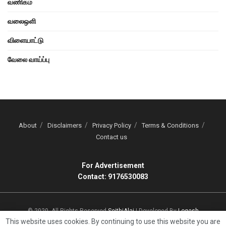
வணிகம்
வலைஒளி
விளையாட்டு
வேலை வாய்ப்பு
About
Disclaimers
Privacy Policy
Terms & Conditions
Contact us
For Advertisement
Contact: 9176530083
© 2020, All Rights Reserved
SeithiAlai
| Developed By
Logesh
This website uses cookies. By continuing to use this website you are