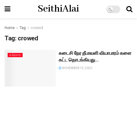
SeithiAlai
Home
Tag
crowed
Tag:
crowed
கடைசி நேர தீபாவளி வியாபாரம் களை
தமிழ்நாடு
கட்ட தொடங்கியது…
NOVEMBER 13, 2020