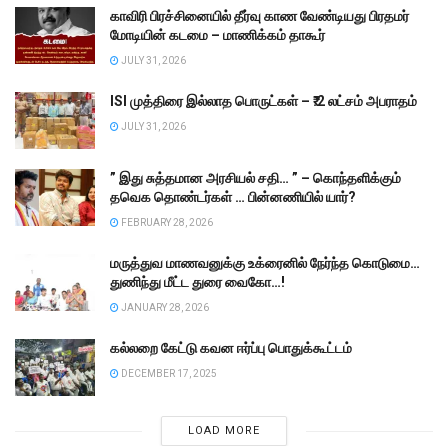
காவிரி பிரச்சினையில் தீர்வு காண வேண்டியது பிரதமர்
மோடியின் கடமை – மாணிக்கம் தாகூர்
JULY 31, 2026
ISI முத்திரை இல்லாத பொருட்கள் – ₹.2 லட்சம் அபராதம்
JULY 31, 2026
” இது சுத்தமான அரசியல் சதி… ” – கொந்தளிக்கும்
தவெக தொண்டர்கள் … பின்னணியில் யார்?
FEBRUARY 28, 2026
மருத்துவ மாணவனுக்கு உக்ரைனில் நேர்ந்த கொடுமை…
துணிந்து மீட்ட துரை வைகோ…!
JANUARY 28, 2026
கல்லறை கேட்டு கவன ஈர்ப்பு பொதுக்கூட்டம்
DECEMBER 17, 2025
LOAD MORE