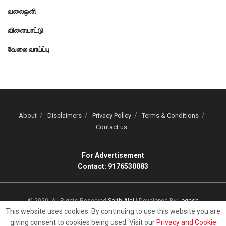
வலைஒளி
விளையாட்டு
வேலை வாய்ப்பு
About
Disclaimers
Privacy Policy
Terms & Conditions
Contact us
For Advertisement
Contact: 9176530083
© 2020, All Rights Reserved
SeithiAlai
| Developed By
Logesh
This website uses cookies. By continuing to use this website you are
giving consent to cookies being used. Visit our
Privacy and Cookie