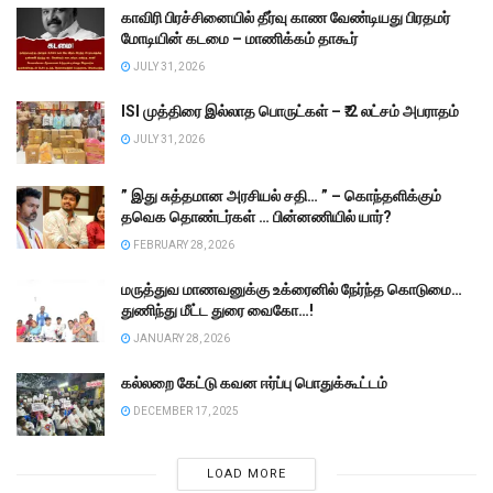
காவிரி பிரச்சினையில் தீர்வு காண வேண்டியது பிரதமர்
மோடியின் கடமை – மாணிக்கம் தாகூர்
JULY 31, 2026
ISI முத்திரை இல்லாத பொருட்கள் – ₹.2 லட்சம் அபராதம்
JULY 31, 2026
” இது சுத்தமான அரசியல் சதி… ” – கொந்தளிக்கும்
தவெக தொண்டர்கள் … பின்னணியில் யார்?
FEBRUARY 28, 2026
மருத்துவ மாணவனுக்கு உக்ரைனில் நேர்ந்த கொடுமை…
துணிந்து மீட்ட துரை வைகோ…!
JANUARY 28, 2026
கல்லறை கேட்டு கவன ஈர்ப்பு பொதுக்கூட்டம்
DECEMBER 17, 2025
LOAD MORE