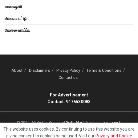
வலைஒளி
விளையாட்டு
வேலை வாய்ப்பு
About
Disclaimers
Privacy Policy
Terms & Conditions
Contact us
For Advertisement
Contact: 9176530083
© 2020, All Rights Reserved
SeithiAlai
| Developed By
Logesh
This website uses cookies. By continuing to use this website you are
giving consent to cookies being used. Visit our
Privacy and Cookie