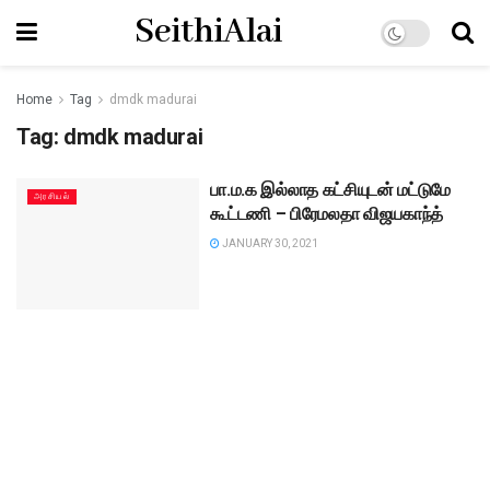
SeithiAlai
Home
Tag
dmdk madurai
Tag:
dmdk madurai
பா.ம.க இல்லாத கட்சியுடன் மட்டுமே
அரசியல்
கூட்டணி – பிரேமலதா விஜயகாந்த்
JANUARY 30, 2021