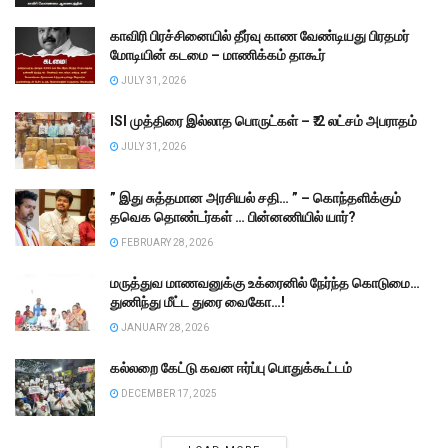
காவிரி பிரச்சினையில் தீர்வு காண வேண்டியது பிரதமர்
மோடியின் கடமை – மாணிக்கம் தாகூர்
JULY 31, 2026
ISI முத்திரை இல்லாத பொருட்கள் – ₹.2 லட்சம் அபராதம்
JULY 31, 2026
” இது சுத்தமான அரசியல் சதி… ” – கொந்தளிக்கும்
தவெக தொண்டர்கள் … பின்னணியில் யார்?
FEBRUARY 28, 2026
மருத்துவ மாணவனுக்கு உக்ரைனில் நேர்ந்த கொடுமை…
துணிந்து மீட்ட துரை வைகோ…!
JANUARY 28, 2026
கல்லறை கேட்டு கவன ஈர்ப்பு பொதுக்கூட்டம்
DECEMBER 17, 2025