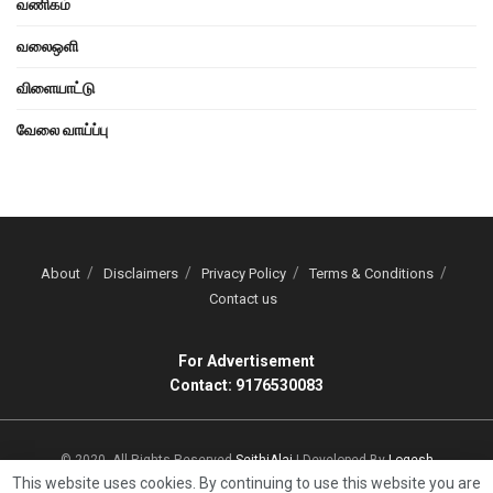
வணிகம்
வலைஒளி
விளையாட்டு
வேலை வாய்ப்பு
About
Disclaimers
Privacy Policy
Terms & Conditions
Contact us
For Advertisement
Contact: 9176530083
© 2020, All Rights Reserved
SeithiAlai
| Developed By
Logesh
This website uses cookies. By continuing to use this website you are