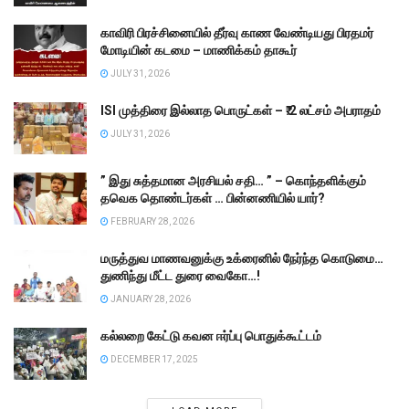
காவிரி பிரச்சினையில் தீர்வு காண வேண்டியது பிரதமர்
மோடியின் கடமை – மாணிக்கம் தாகூர்
JULY 31, 2026
ISI முத்திரை இல்லாத பொருட்கள் – ₹.2 லட்சம் அபராதம்
JULY 31, 2026
” இது சுத்தமான அரசியல் சதி… ” – கொந்தளிக்கும்
தவெக தொண்டர்கள் … பின்னணியில் யார்?
FEBRUARY 28, 2026
மருத்துவ மாணவனுக்கு உக்ரைனில் நேர்ந்த கொடுமை…
துணிந்து மீட்ட துரை வைகோ…!
JANUARY 28, 2026
கல்லறை கேட்டு கவன ஈர்ப்பு பொதுக்கூட்டம்
DECEMBER 17, 2025