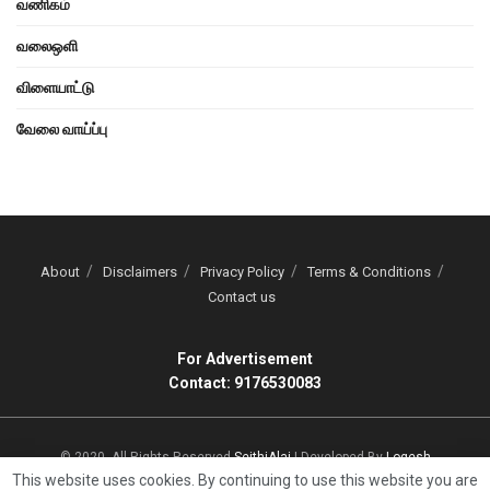
வணிகம்
வலைஒளி
விளையாட்டு
வேலை வாய்ப்பு
About
Disclaimers
Privacy Policy
Terms & Conditions
Contact us
For Advertisement
Contact: 9176530083
© 2020, All Rights Reserved
SeithiAlai
| Developed By
Logesh
This website uses cookies. By continuing to use this website you are