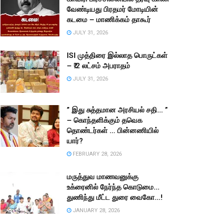
வேண்டியது பிரதமர் மோடியின்
கடமை – மாணிக்கம் தாகூர்
JULY 31, 2026
ISI முத்திரை இல்லாத பொருட்கள்
– ₹.2 லட்சம் அபராதம்
JULY 31, 2026
” இது சுத்தமான அரசியல் சதி… ”
– கொந்தளிக்கும் தவெக
தொண்டர்கள் … பின்னணியில்
யார்?
FEBRUARY 28, 2026
மருத்துவ மாணவனுக்கு
உக்ரைனில் நேர்ந்த கொடுமை…
துணிந்து மீட்ட துரை வைகோ…!
JANUARY 28, 2026