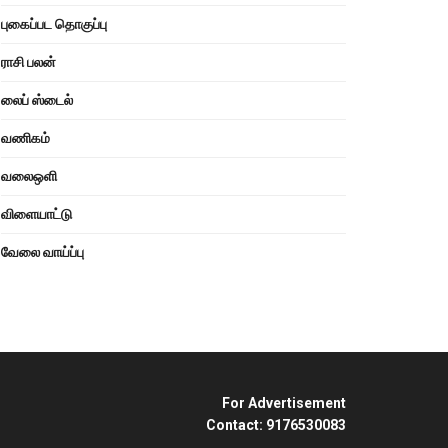
புகைப்பட தொகுப்பு
ராசி பலன்
லைப் ஸ்டைல்
வணிகம்
வலைஒளி
விளையாட்டு
வேலை வாய்ப்பு
For Advertisement
Contact: 9176530083