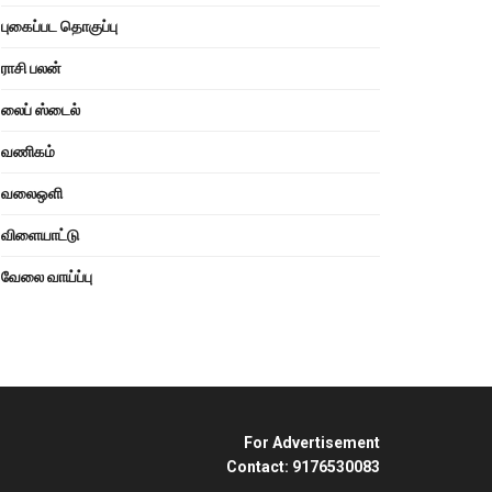
புகைப்பட தொகுப்பு
ராசி பலன்
லைப் ஸ்டைல்
வணிகம்
வலைஒளி
விளையாட்டு
வேலை வாய்ப்பு
For Advertisement
Contact: 9176530083