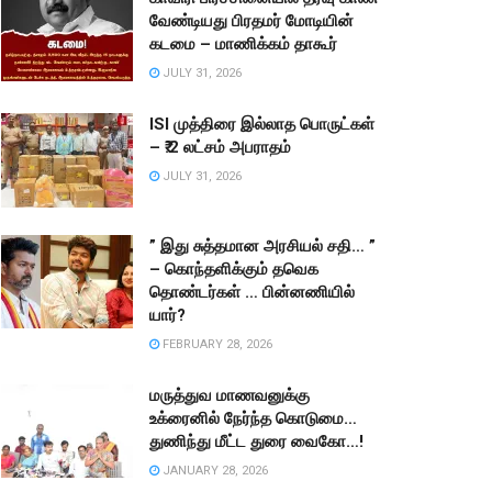
வேண்டியது பிரதமர் மோடியின்
கடமை – மாணிக்கம் தாகூர்
JULY 31, 2026
ISI முத்திரை இல்லாத பொருட்கள்
– ₹.2 லட்சம் அபராதம்
JULY 31, 2026
” இது சுத்தமான அரசியல் சதி… ”
– கொந்தளிக்கும் தவெக
தொண்டர்கள் … பின்னணியில்
யார்?
FEBRUARY 28, 2026
மருத்துவ மாணவனுக்கு
உக்ரைனில் நேர்ந்த கொடுமை…
துணிந்து மீட்ட துரை வைகோ…!
JANUARY 28, 2026