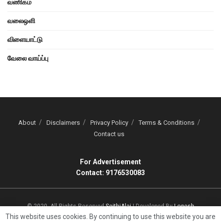
வணிகம்
வலைஒளி
விளையாட்டு
வேலை வாய்ப்பு
About
Disclaimers
Privacy Policy
Terms & Conditions
Contact us
For Advertisement
Contact: 9176530083
© 2020, All Rights Reserved
SeithiAlai
| Developed By
Logesh
This website uses cookies. By continuing to use this website you are