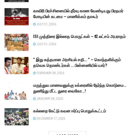
காவிரி பிரச்சினையில் தீர்வு காண வேண்டியது பிரதமர்
மோடியின் கடமை – மாணிக்கம் தாகூர்
JULY 31, 2026
ISI முத்திரை இல்லாத பொருட்கள் – ₹.2 லட்சம் அபராதம்
JULY 31, 2026
” இது சுத்தமான அரசியல் சதி… ” – கொந்தளிக்கும்
தவெக தொண்டர்கள் … பின்னணியில் யார்?
FEBRUARY 28, 2026
மருத்துவ மாணவனுக்கு உக்ரைனில் நேர்ந்த கொடுமை…
துணிந்து மீட்ட துரை வைகோ…!
JANUARY 28, 2026
கல்லறை கேட்டு கவன ஈர்ப்பு பொதுக்கூட்டம்
DECEMBER 17, 2025