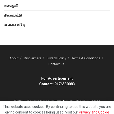
வலைஒளி
விளையாட்டு
வேலை வாய்ப்பு
About
Disclaimers
Privacy Policy
Terms & Conditions
Contact us
For Advertisement
Contact: 9176530083
© 2020, All Rights Reserved
SeithiAlai
| Developed By
Logesh
This website uses cookies. By continuing to use this website you are
giving consent to cookies being used. Visit our
Privacy and Cookie