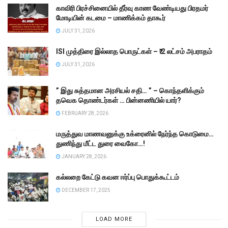
காவிரி பிரச்சினையில் தீர்வு காண வேண்டியது பிரதமர்
மோடியின் கடமை – மாணிக்கம் தாகூர்
JULY 31, 2026
ISI முத்திரை இல்லாத பொருட்கள் – ₹.2 லட்சம் அபராதம்
JULY 31, 2026
” இது சுத்தமான அரசியல் சதி… ” – கொந்தளிக்கும்
தவெக தொண்டர்கள் … பின்னணியில் யார்?
FEBRUARY 28, 2026
மருத்துவ மாணவனுக்கு உக்ரைனில் நேர்ந்த கொடுமை…
துணிந்து மீட்ட துரை வைகோ…!
JANUARY 28, 2026
கல்லறை கேட்டு கவன ஈர்ப்பு பொதுக்கூட்டம்
DECEMBER 17, 2025
LOAD MORE