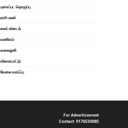
புகைப்பட தொகுப்பு
ராசி பலன்
லைப் ஸ்டைல்
வணிகம்
வலைஒளி
விளையாட்டு
வேலை வாய்ப்பு
For Advertisement
Contact: 9176530083