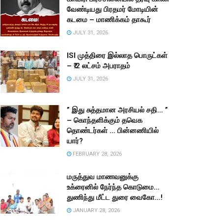
வேண்டியது பிரதமர் மோடியின்
கடமை – மாணிக்கம் தாகூர்
JULY 31, 2026
ISI முத்திரை இல்லாத பொருட்கள்
– ₹.2 லட்சம் அபராதம்
JULY 31, 2026
” இது சுத்தமான அரசியல் சதி… ”
– கொந்தளிக்கும் தவெக
தொண்டர்கள் … பின்னணியில்
யார்?
FEBRUARY 28, 2026
மருத்துவ மாணவனுக்கு
உக்ரைனில் நேர்ந்த கொடுமை…
துணிந்து மீட்ட துரை வைகோ…!
JANUARY 28, 2026