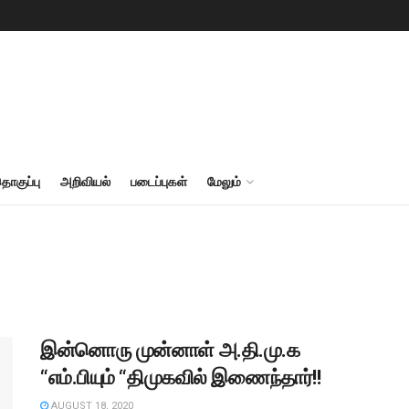
தொகுப்பு
அறிவியல்
படைப்புகள்
மேலும்
இன்னொரு முன்னாள் அ.தி.மு.க
“எம்.பியும் “திமுகவில் இணைந்தார்!!
AUGUST 18, 2020