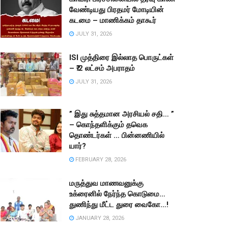
வேண்டியது பிரதமர் மோடியின்
கடமை – மாணிக்கம் தாகூர்
JULY 31, 2026
ISI முத்திரை இல்லாத பொருட்கள்
– ₹.2 லட்சம் அபராதம்
JULY 31, 2026
” இது சுத்தமான அரசியல் சதி… ”
– கொந்தளிக்கும் தவெக
தொண்டர்கள் … பின்னணியில்
யார்?
FEBRUARY 28, 2026
மருத்துவ மாணவனுக்கு
உக்ரைனில் நேர்ந்த கொடுமை…
துணிந்து மீட்ட துரை வைகோ…!
JANUARY 28, 2026