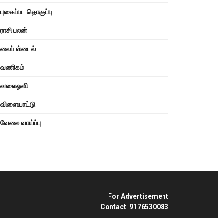
புகைப்பட தொகுப்பு
ராசி பலன்
லைப் ஸ்டைல்
வணிகம்
வலைஒளி
விளையாட்டு
வேலை வாய்ப்பு
For Advertisement
Contact: 9176530083