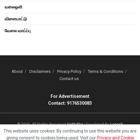
வலைஒளி
விளையாட்டு
வேலை வாய்ப்பு
About
Disclaimers
Privacy Policy
Terms & Conditions
Contact us
For Advertisement
Contact: 9176530083
© 2020, All Rights Reserved
SeithiAlai
| Developed By
Logesh
This website uses cookies. By continuing to use this website you are
giving consent to cookies being used. Visit our
Privacy and Cookie