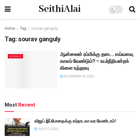
SeithiAlai
Home
Tag
sourav ganguly
Tag:
sourav ganguly
ஆன்லைன் ரம்மிக்கு தடை.. எவ்வளவு
தமிழ்நாடு
காலம் வேண்டும்? – உயர்நீதிமன்றக்
கிளை உத்தரவு
NOVEMBER 18, 2020
Most
Recent
விஜய் இப்போதைக்கு கர்நாடகா வர வேண்டாம்!
JULY 31, 2026