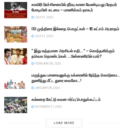
காவிரி பிரச்சினையில் தீர்வு காண வேண்டியது பிரதமர்
மோடியின் கடமை – மாணிக்கம் தாகூர்
JULY 31, 2026
ISI முத்திரை இல்லாத பொருட்கள் – ₹.2 லட்சம் அபராதம்
JULY 31, 2026
” இது சுத்தமான அரசியல் சதி… ” – கொந்தளிக்கும்
தவெக தொண்டர்கள் … பின்னணியில் யார்?
FEBRUARY 28, 2026
மருத்துவ மாணவனுக்கு உக்ரைனில் நேர்ந்த கொடுமை…
துணிந்து மீட்ட துரை வைகோ…!
JANUARY 28, 2026
கல்லறை கேட்டு கவன ஈர்ப்பு பொதுக்கூட்டம்
DECEMBER 17, 2025
LOAD MORE