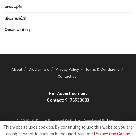
வலைஒளி
விளையாட்டு
வேலை வாய்ப்பு
About
Disclaimers
Privacy Policy
Terms & Conditions
Contact us
For Advertisement
Contact: 9176530083
© 2020, All Rights Reserved
SeithiAlai
| Developed By
Logesh
This website uses cookies. By continuing to use this website you are
giving consent to cookies being used. Visit our
Privacy and Cookie