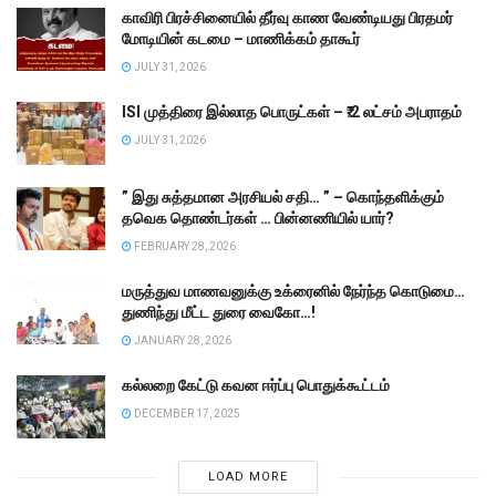
காவிரி பிரச்சினையில் தீர்வு காண வேண்டியது பிரதமர்
மோடியின் கடமை – மாணிக்கம் தாகூர்
JULY 31, 2026
ISI முத்திரை இல்லாத பொருட்கள் – ₹.2 லட்சம் அபராதம்
JULY 31, 2026
” இது சுத்தமான அரசியல் சதி… ” – கொந்தளிக்கும்
தவெக தொண்டர்கள் … பின்னணியில் யார்?
FEBRUARY 28, 2026
மருத்துவ மாணவனுக்கு உக்ரைனில் நேர்ந்த கொடுமை…
துணிந்து மீட்ட துரை வைகோ…!
JANUARY 28, 2026
கல்லறை கேட்டு கவன ஈர்ப்பு பொதுக்கூட்டம்
DECEMBER 17, 2025
LOAD MORE