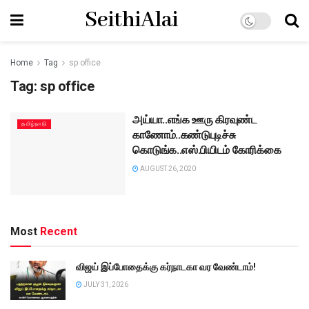
SeithiAlai
Home
Tag
sp office
Tag:
sp office
அய்யா..எங்க ஊரு கிரவுண்ட
தமிழ்நாடு
காணோம்..கண்டுபுடிச்சு
கொடுங்க..எஸ்.பியிடம் கோரிக்கை
AUGUST 26, 2020
Most
Recent
விஜய் இப்போதைக்கு கர்நாடகா வர வேண்டாம்!
JULY 31, 2026