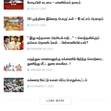
மோடியின் கடமை – மாணிக்கம் தாகூர்
JULY 31, 2026
ISI முத்திரை இல்லாத பொருட்கள் – ₹.2 லட்சம் அபராதம்
JULY 31, 2026
” இது சுத்தமான அரசியல் சதி… ” – கொந்தளிக்கும்
தவெக தொண்டர்கள் … பின்னணியில் யார்?
FEBRUARY 28, 2026
மருத்துவ மாணவனுக்கு உக்ரைனில் நேர்ந்த கொடுமை…
துணிந்து மீட்ட துரை வைகோ…!
JANUARY 28, 2026
கல்லறை கேட்டு கவன ஈர்ப்பு பொதுக்கூட்டம்
DECEMBER 17, 2025
LOAD MORE