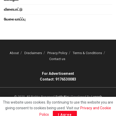
விளையாட்டு
வேலை வாய்ப்பு
About
Disclaimers
Privacy Policy
Terms & Conditions
Contact us
For Advertisement
Contact: 9176530083
© 2020, All Rights Reserved
SeithiAlai
| Developed By
Logesh
This website uses cookies. By continuing to use this website you are
giving consent to cookies being used. Visit our
Privacy and Cookie
Policy
.
I Agree