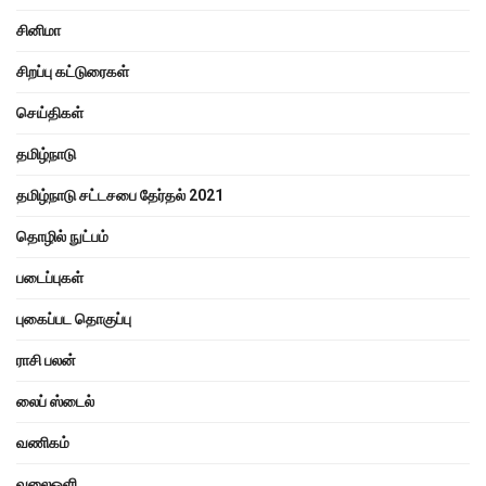
சினிமா
சிறப்பு கட்டுரைகள்
செய்திகள்
தமிழ்நாடு
தமிழ்நாடு சட்டசபை தேர்தல் 2021
தொழில் நுட்பம்
படைப்புகள்
புகைப்பட தொகுப்பு
ராசி பலன்
லைப் ஸ்டைல்
வணிகம்
வலைஒளி