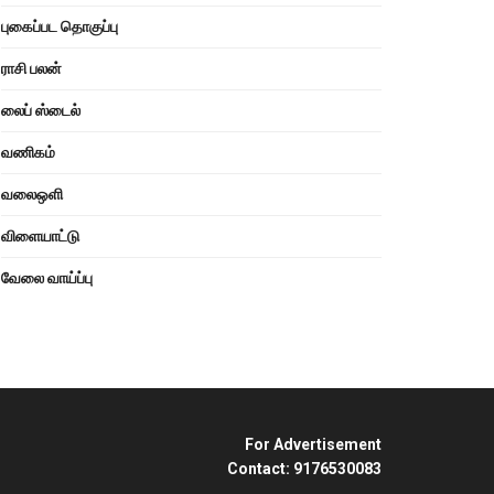
புகைப்பட தொகுப்பு
ராசி பலன்
லைப் ஸ்டைல்
வணிகம்
வலைஒளி
விளையாட்டு
வேலை வாய்ப்பு
For Advertisement
Contact: 9176530083