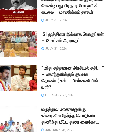
வேண்டியது பிரதமர் மோடியின்
கடமை – மாணிக்கம் தாகூர்
JULY 31, 2026
ISI முத்திரை இல்லாத பொருட்கள்
– ₹.2 லட்சம் அபராதம்
JULY 31, 2026
” இது சுத்தமான அரசியல் சதி… ”
– கொந்தளிக்கும் தவெக
தொண்டர்கள் … பின்னணியில்
யார்?
FEBRUARY 28, 2026
மருத்துவ மாணவனுக்கு
உக்ரைனில் நேர்ந்த கொடுமை…
துணிந்து மீட்ட துரை வைகோ…!
JANUARY 28, 2026