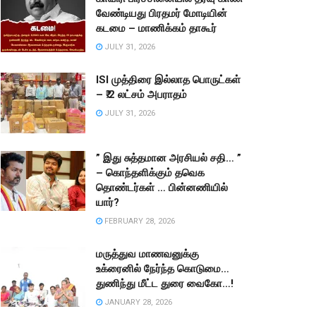
வேண்டியது பிரதமர் மோடியின்
கடமை – மாணிக்கம் தாகூர்
JULY 31, 2026
ISI முத்திரை இல்லாத பொருட்கள்
– ₹.2 லட்சம் அபராதம்
JULY 31, 2026
” இது சுத்தமான அரசியல் சதி… ”
– கொந்தளிக்கும் தவெக
தொண்டர்கள் … பின்னணியில்
யார்?
FEBRUARY 28, 2026
மருத்துவ மாணவனுக்கு
உக்ரைனில் நேர்ந்த கொடுமை…
துணிந்து மீட்ட துரை வைகோ…!
JANUARY 28, 2026