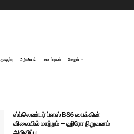
தொகுப்பு
அறிவியல்
படைப்புகள்
மேலும்
ஸ்ப்லெண்டர் ப்ளஸ் BS6 பைக்கின்
விலையில் மாற்றம் – ஹிரோ நிறுவனம்
அறிவிப்பு