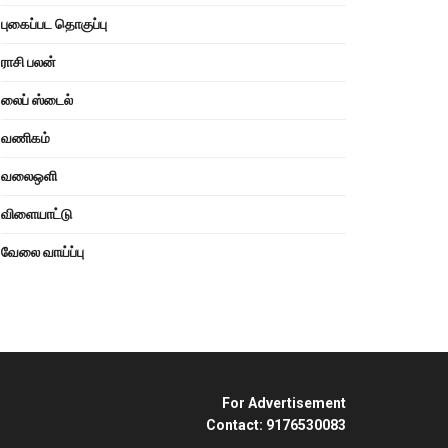
புகைப்பட தொகுப்பு
ராசி பலன்
லைப் ஸ்டைல்
வணிகம்
வலைஒளி
விளையாட்டு
வேலை வாய்ப்பு
For Advertisement
Contact: 9176530083