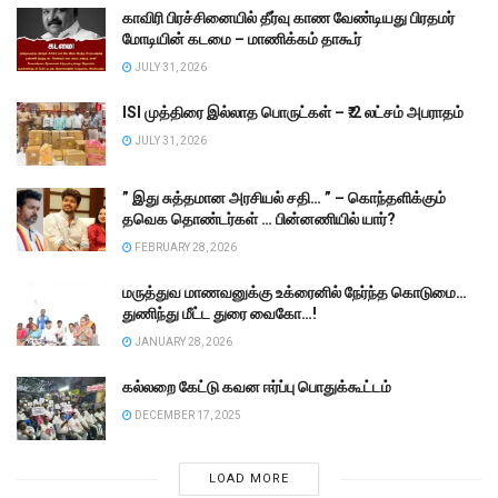
காவிரி பிரச்சினையில் தீர்வு காண வேண்டியது பிரதமர்
மோடியின் கடமை – மாணிக்கம் தாகூர்
JULY 31, 2026
ISI முத்திரை இல்லாத பொருட்கள் – ₹.2 லட்சம் அபராதம்
JULY 31, 2026
” இது சுத்தமான அரசியல் சதி… ” – கொந்தளிக்கும்
தவெக தொண்டர்கள் … பின்னணியில் யார்?
FEBRUARY 28, 2026
மருத்துவ மாணவனுக்கு உக்ரைனில் நேர்ந்த கொடுமை…
துணிந்து மீட்ட துரை வைகோ…!
JANUARY 28, 2026
கல்லறை கேட்டு கவன ஈர்ப்பு பொதுக்கூட்டம்
DECEMBER 17, 2025
LOAD MORE