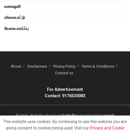
வலைஒளி
விளையாட்டு
வேலை வாய்ப்பு
About
Disclaimers
Privacy Policy
Terms & Conditions
Contact us
For Advertisement
Contact: 9176530083
© 2020, All Rights Reserved
SeithiAlai
| Developed By
Logesh
This website uses cookies. By continuing to use this website you are
giving consent to cookies being used. Visit our
Privacy and Cookie