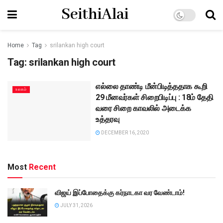
SeithiAlai
Home
Tag
srilankan high court
Tag:
srilankan high court
எல்லை தாண்டி மீன்பிடித்ததாக கூறி
உலகம்
29 மீனவர்கள் சிறைபிடிப்பு : 18ம் தேதி
வரை சிறை காவலில் அடைக்க
உத்தரவு
DECEMBER 16, 2020
Most
Recent
விஜய் இப்போதைக்கு கர்நாடகா வர வேண்டாம்!
JULY 31, 2026