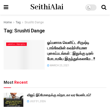
SeithiAlai
Home
Tag
Srushti Dange
Tag:
Srushti Dange
ஓப்பனாக வெளிட்ட சிருஷ்டி
புகைப்பட தொகுப்பு
டாங்கேவின் கவர்ச்சியான
புகைப்படங்கள் : இதுக்கு டிரஸ்
போடாமயே இருந்துக்கலாமே…!!
MARCH 23, 2021
Most
Recent
விஜய் இப்போதைக்கு கர்நாடகா வர வேண்டாம்!
JULY 31, 2026