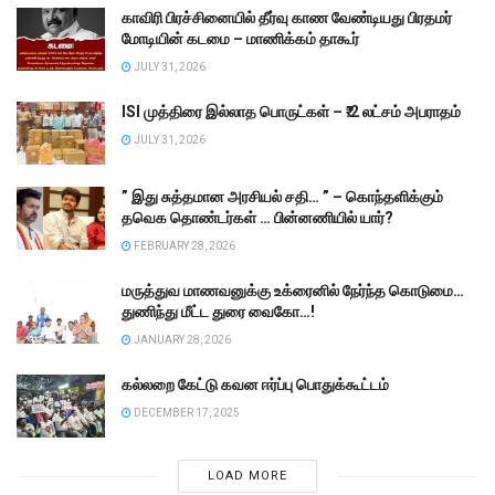
காவிரி பிரச்சினையில் தீர்வு காண வேண்டியது பிரதமர்
மோடியின் கடமை – மாணிக்கம் தாகூர்
JULY 31, 2026
ISI முத்திரை இல்லாத பொருட்கள் – ₹.2 லட்சம் அபராதம்
JULY 31, 2026
” இது சுத்தமான அரசியல் சதி… ” – கொந்தளிக்கும்
தவெக தொண்டர்கள் … பின்னணியில் யார்?
FEBRUARY 28, 2026
மருத்துவ மாணவனுக்கு உக்ரைனில் நேர்ந்த கொடுமை…
துணிந்து மீட்ட துரை வைகோ…!
JANUARY 28, 2026
கல்லறை கேட்டு கவன ஈர்ப்பு பொதுக்கூட்டம்
DECEMBER 17, 2025
LOAD MORE