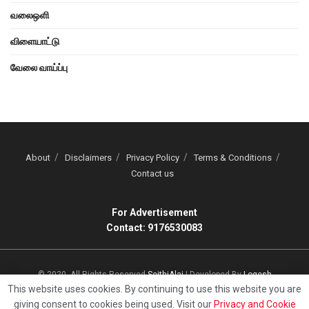
வலைஒளி
விளையாட்டு
வேலை வாய்ப்பு
About
Disclaimers
Privacy Policy
Terms & Conditions
Contact us
For Advertisement
Contact: 9176530083
© 2020, All Rights Reserved
SeithiAlai
| Developed By
Logesh
This website uses cookies. By continuing to use this website you are
giving consent to cookies being used. Visit our
Privacy and Cookie