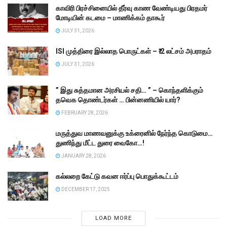
காவிரி பிரச்சினையில் தீர்வு காண வேண்டியது பிரதமர்
மோடியின் கடமை – மாணிக்கம் தாகூர்
JULY 31, 2026
ISI முத்திரை இல்லாத பொருட்கள் – ₹.2 லட்சம் அபராதம்
JULY 31, 2026
” இது சுத்தமான அரசியல் சதி… ” – கொந்தளிக்கும்
தவெக தொண்டர்கள் … பின்னணியில் யார்?
FEBRUARY 28, 2026
மருத்துவ மாணவனுக்கு உக்ரைனில் நேர்ந்த கொடுமை…
துணிந்து மீட்ட துரை வைகோ…!
JANUARY 28, 2026
கல்லறை கேட்டு கவன ஈர்ப்பு பொதுக்கூட்டம்
DECEMBER 17, 2025
LOAD MORE