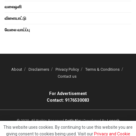
வலைஒளி
விளையாட்டு
வேலை வாய்ப்பு
About
Disclaimers
Privacy Policy
Terms & Conditions
Contact us
For Advertisement
Contact: 9176530083
© 2020, All Rights Reserved
SeithiAlai
| Developed By
Logesh
This website uses cookies. By continuing to use this website you are
giving consent to cookies being used. Visit our
Privacy and Cookie