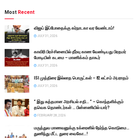
Most
Recent
விஜய் இப்போதைக்கு கர்நாடகா வர வேண்டாம்!
JULY 31, 2026
காவிரி பிரச்சினையில் தீர்வு காண வேண்டியது பிரதமர்
மோடியின் கடமை – மாணிக்கம் தாகூர்
JULY 31, 2026
ISI முத்திரை இல்லாத பொருட்கள் – ₹.2 லட்சம் அபராதம்
JULY 31, 2026
” இது சுத்தமான அரசியல் சதி… ” – கொந்தளிக்கும்
தவெக தொண்டர்கள் … பின்னணியில் யார்?
FEBRUARY 28, 2026
மருத்துவ மாணவனுக்கு உக்ரைனில் நேர்ந்த கொடுமை…
துணிந்து மீட்ட துரை வைகோ…!