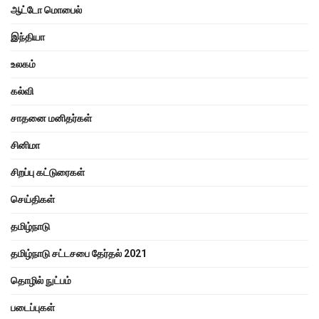
ஆட்டோ மொபைல்
இந்தியா
உலகம்
கல்வி
சாதனை மனிதர்கள்
சினிமா
சிறப்பு கட்டுரைகள்
செய்திகள்
தமிழ்நாடு
தமிழ்நாடு சட்டசபை தேர்தல் 2021
தொழில் நுட்பம்
படைப்புகள்