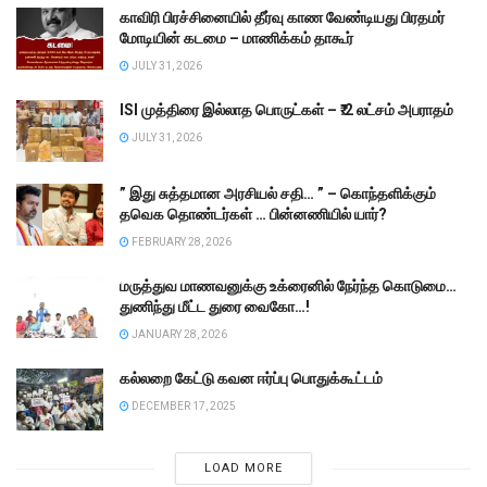
காவிரி பிரச்சினையில் தீர்வு காண வேண்டியது பிரதமர்
மோடியின் கடமை – மாணிக்கம் தாகூர்
JULY 31, 2026
ISI முத்திரை இல்லாத பொருட்கள் – ₹.2 லட்சம் அபராதம்
JULY 31, 2026
” இது சுத்தமான அரசியல் சதி… ” – கொந்தளிக்கும்
தவெக தொண்டர்கள் … பின்னணியில் யார்?
FEBRUARY 28, 2026
மருத்துவ மாணவனுக்கு உக்ரைனில் நேர்ந்த கொடுமை…
துணிந்து மீட்ட துரை வைகோ…!
JANUARY 28, 2026
கல்லறை கேட்டு கவன ஈர்ப்பு பொதுக்கூட்டம்
DECEMBER 17, 2025
LOAD MORE