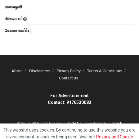
வலைஒளி
விளையாட்டு
வேலை வாய்ப்பு
About
Disclaimers
Privacy Policy
Terms & Conditions
Contact us
For Advertisement
Contact: 9176530083
© 2020, All Rights Reserved
SeithiAlai
| Developed By
Logesh
This website uses cookies. By continuing to use this website you are
giving consent to cookies being used. Visit our
Privacy and Cookie