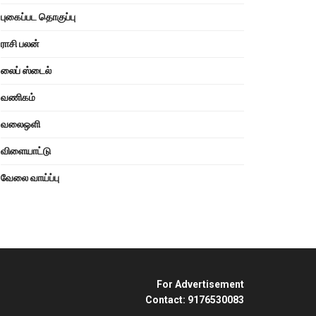
புகைப்பட தொகுப்பு
ராசி பலன்
லைப் ஸ்டைல்
வணிகம்
வலைஒளி
விளையாட்டு
வேலை வாய்ப்பு
For Advertisement
Contact: 9176530083