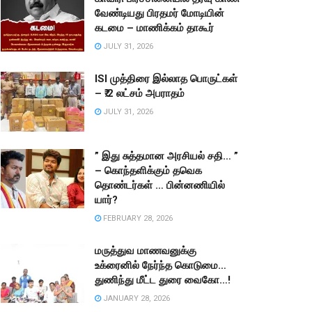
வேண்டியது பிரதமர் மோடியின்
கடமை – மாணிக்கம் தாகூர்
JULY 31, 2026
ISI முத்திரை இல்லாத பொருட்கள்
– ₹.2 லட்சம் அபராதம்
JULY 31, 2026
” இது சுத்தமான அரசியல் சதி… ”
– கொந்தளிக்கும் தவெக
தொண்டர்கள் … பின்னணியில்
யார்?
FEBRUARY 28, 2026
மருத்துவ மாணவனுக்கு
உக்ரைனில் நேர்ந்த கொடுமை…
துணிந்து மீட்ட துரை வைகோ…!
JANUARY 28, 2026