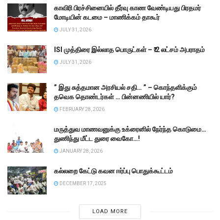
காவிரி பிரச்சினையில் தீர்வு காண வேண்டியது பிரதமர்
மோடியின் கடமை – மாணிக்கம் தாகூர்
JULY 31, 2026
ISI முத்திரை இல்லாத பொருட்கள் – ₹.2 லட்சம் அபராதம்
JULY 31, 2026
” இது சுத்தமான அரசியல் சதி… ” – கொந்தளிக்கும்
தவெக தொண்டர்கள் … பின்னணியில் யார்?
FEBRUARY 28, 2026
மருத்துவ மாணவனுக்கு உக்ரைனில் நேர்ந்த கொடுமை…
துணிந்து மீட்ட துரை வைகோ…!
JANUARY 28, 2026
கல்லறை கேட்டு கவன ஈர்ப்பு பொதுக்கூட்டம்
DECEMBER 17, 2025
LOAD MORE