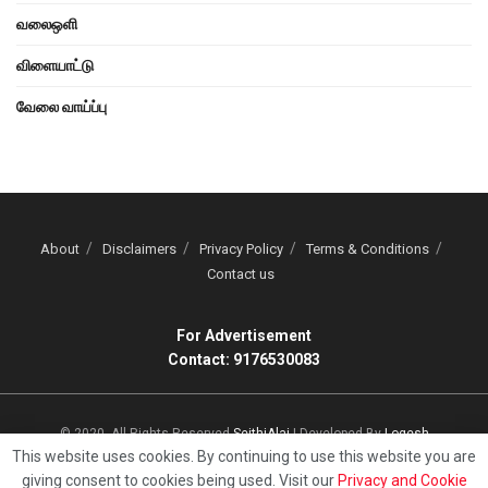
வலைஒளி
விளையாட்டு
வேலை வாய்ப்பு
About
Disclaimers
Privacy Policy
Terms & Conditions
Contact us
For Advertisement
Contact: 9176530083
© 2020, All Rights Reserved
SeithiAlai
| Developed By
Logesh
This website uses cookies. By continuing to use this website you are
giving consent to cookies being used. Visit our
Privacy and Cookie