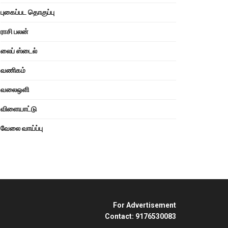
புகைப்பட தொகுப்பு
ராசி பலன்
லைப் ஸ்டைல்
வணிகம்
வலைஒளி
விளையாட்டு
வேலை வாய்ப்பு
For Advertisement
Contact: 9176530083