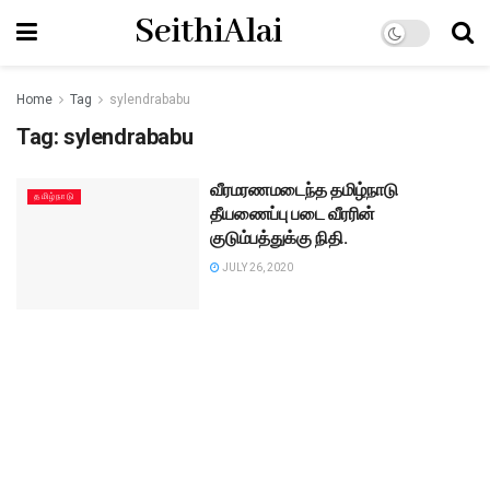
SeithiAlai
Home
Tag
sylendrababu
Tag:
sylendrababu
வீரமரணமடைந்த தமிழ்நாடு
தமிழ்நாடு
தீயணைப்பு படை வீரரின்
குடும்பத்துக்கு நிதி.
JULY 26, 2020