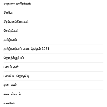
சாதனை மனிதர்கள்
சினிமா
சிறப்பு கட்டுரைகள்
செய்திகள்
தமிழ்நாடு
தமிழ்நாடு சட்டசபை தேர்தல் 2021
தொழில் நுட்பம்
படைப்புகள்
புகைப்பட தொகுப்பு
ராசி பலன்
லைப் ஸ்டைல்
வணிகம்