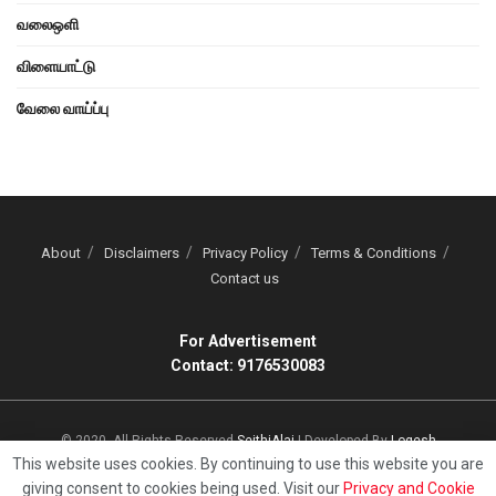
வலைஒளி
விளையாட்டு
வேலை வாய்ப்பு
About
Disclaimers
Privacy Policy
Terms & Conditions
Contact us
For Advertisement
Contact: 9176530083
© 2020, All Rights Reserved
SeithiAlai
| Developed By
Logesh
This website uses cookies. By continuing to use this website you are
giving consent to cookies being used. Visit our
Privacy and Cookie