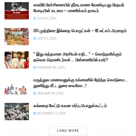
காவிரி பிரச்சினையில் தீர்வு காண வேண்டியது பிரதமர்
மோடியின் கடமை – மாணிக்கம் தாகூர்
JULY 31, 2026
ISI முத்திரை இல்லாத பொருட்கள் – ₹.2 லட்சம் அபராதம்
JULY 31, 2026
” இது சுத்தமான அரசியல் சதி… ” – கொந்தளிக்கும்
தவெக தொண்டர்கள் … பின்னணியில் யார்?
FEBRUARY 28, 2026
மருத்துவ மாணவனுக்கு உக்ரைனில் நேர்ந்த கொடுமை…
துணிந்து மீட்ட துரை வைகோ…!
JANUARY 28, 2026
கல்லறை கேட்டு கவன ஈர்ப்பு பொதுக்கூட்டம்
DECEMBER 17, 2025
LOAD MORE