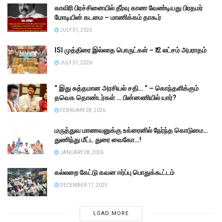
காவிரி பிரச்சினையில் தீர்வு காண வேண்டியது பிரதமர்
மோடியின் கடமை – மாணிக்கம் தாகூர்
JULY 31, 2026
ISI முத்திரை இல்லாத பொருட்கள் – ₹.2 லட்சம் அபராதம்
JULY 31, 2026
” இது சுத்தமான அரசியல் சதி… ” – கொந்தளிக்கும்
தவெக தொண்டர்கள் … பின்னணியில் யார்?
FEBRUARY 28, 2026
மருத்துவ மாணவனுக்கு உக்ரைனில் நேர்ந்த கொடுமை…
துணிந்து மீட்ட துரை வைகோ…!
JANUARY 28, 2026
கல்லறை கேட்டு கவன ஈர்ப்பு பொதுக்கூட்டம்
DECEMBER 17, 2025
LOAD MORE