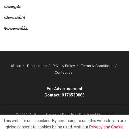
வலைஒளி
விளையாட்டு
வேலை வாய்ப்பு
About
Disclaimers
Privacy Policy
Terms & Conditions
Contact us
For Advertisement
Contact: 9176530083
© 2020, All Rights Reserved
SeithiAlai
| Developed By
Logesh
This website uses cookies. By continuing to use this website you are
giving consent to cookies being used. Visit our
Privacy and Cookie