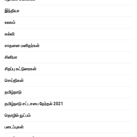
இந்தியா
உலகம்
கல்வி
சாதனை மனிதர்கள்
சினிமா
சிறப்பு கட்டுரைகள்
செய்திகள்
தமிழ்நாடு
தமிழ்நாடு சட்டசபை தேர்தல் 2021
தொழில் நுட்பம்
படைப்புகள்