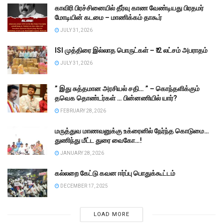
காவிரி பிரச்சினையில் தீர்வு காண வேண்டியது பிரதமர்
மோடியின் கடமை – மாணிக்கம் தாகூர்
JULY 31, 2026
ISI முத்திரை இல்லாத பொருட்கள் – ₹.2 லட்சம் அபராதம்
JULY 31, 2026
” இது சுத்தமான அரசியல் சதி… ” – கொந்தளிக்கும்
தவெக தொண்டர்கள் … பின்னணியில் யார்?
FEBRUARY 28, 2026
மருத்துவ மாணவனுக்கு உக்ரைனில் நேர்ந்த கொடுமை…
துணிந்து மீட்ட துரை வைகோ…!
JANUARY 28, 2026
கல்லறை கேட்டு கவன ஈர்ப்பு பொதுக்கூட்டம்
DECEMBER 17, 2025
LOAD MORE