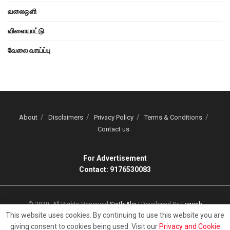
வலைஒளி
விளையாட்டு
வேலை வாய்ப்பு
About
Disclaimers
Privacy Policy
Terms & Conditions
Contact us
For Advertisement
Contact: 9176530083
© 2020, All Rights Reserved
SeithiAlai
| Developed By
Logesh
This website uses cookies. By continuing to use this website you are
giving consent to cookies being used. Visit our
Privacy and Cookie