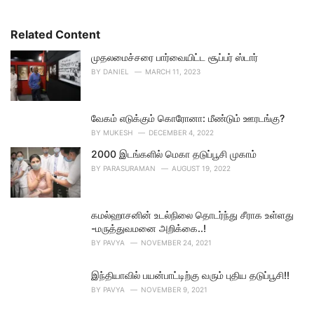
Related Content
முதலமைச்சரை பார்வையிட்ட சூப்பர் ஸ்டார்
BY
DANIEL
MARCH 11, 2023
வேகம் எடுக்கும் கொரோனா: மீண்டும் ஊரடங்கு?
BY
MUKESH
DECEMBER 4, 2022
2000 இடங்களில் மெகா தடுப்பூசி முகாம்
BY
PARASURAMAN
AUGUST 19, 2022
கமல்ஹாசனின் உடல்நிலை தொடர்ந்து சீராக உள்ளது
-மருத்துவமனை அறிக்கை..!
BY
PAVYA
NOVEMBER 24, 2021
இந்தியாவில் பயன்பாட்டிற்கு வரும் புதிய தடுப்பூசி!!
BY
PAVYA
NOVEMBER 9, 2021