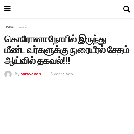
Home
உலகம்
கொரோனா நோயில் இருந்து
மீண்டவர்களுக்கு நுரையீரல் சேதம்
ஆய்வில் தகவல்!!!
By
saravanan
6 years Ago