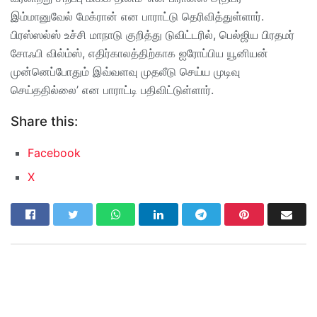
இம்மானுவேல் மேக்ரான் என பாராட்டு தெரிவித்துள்ளார்.
பிரஸ்ஸல்ஸ் உச்சி மாநாடு குறித்து டுவிட்டரில், பெல்ஜிய பிரதமர்
சோஃபி வில்ம்ஸ், எதிர்காலத்திற்காக ஐரோப்பிய யூனியன்
முன்னெப்போதும் இவ்வளவு முதலீடு செய்ய முடிவு
செய்ததில்லை’ என பாராட்டி பதிவிட்டுள்ளார்.
Share this:
Facebook
X