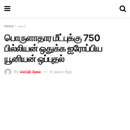
Home
உலகம்
பொருளாதார மீட்புக்கு 750
பில்லியன் ஒதுக்க ஐரோப்பிய
யூனியன் ஒப்புதல்
By
செய்தி அலை
6 years Ago