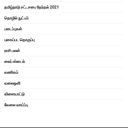
தமிழ்நாடு சட்டசபை தேர்தல் 2021
தொழில் நுட்பம்
படைப்புகள்
புகைப்பட தொகுப்பு
ராசி பலன்
லைப் ஸ்டைல்
வணிகம்
வலைஒளி
விளையாட்டு
வேலை வாய்ப்பு