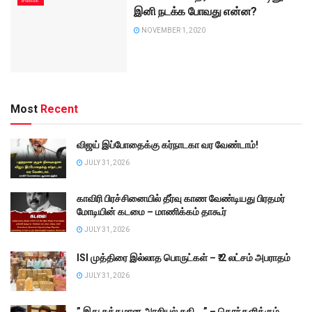
சினிமா
இனி நடக்க போவது என்ன?
NOVEMBER 1, 2020
Most
Recent
விஜய் இப்போதைக்கு கர்நாடகா வர வேண்டாம்!
JULY 31, 2026
காவிரி பிரச்சினையில் தீர்வு காண வேண்டியது பிரதமர்
மோடியின் கடமை – மாணிக்கம் தாகூர்
JULY 31, 2026
ISI முத்திரை இல்லாத பொருட்கள் – ₹.2 லட்சம் அபராதம்
JULY 31, 2026
” இது சுத்தமான அரசியல் சதி… ” – கொந்தளிக்கும்