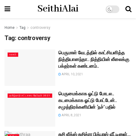
SeithiAlai
Home
Tag
controversy
Tag:
controversy
பெருமாள் வேடத்தில் காட்சியளித்த
உலகம்
நித்தியானந்தா.. நித்தியின் லீலைக்கு
பக்தர்கள் கண்டனம்..
APRIL 10, 2021
பெருமைக்காக ஓட்டு போடல..
தமிழ்நாடு சட்டசபை தேர்தல் 2021
கடமைக்காக ஓட்டு போட்டேன்..
சமுத்திரக்கனியின் ‘நச்’ பதில்
APRIL 8, 2021
சுசி லீக்ஸ் சுசித்ரா பிக்பாஸ் வீட்டினுள்…