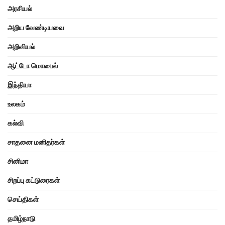
அரசியல்
அறிய வேண்டியவை
அறிவியல்
ஆட்டோ மொபைல்
இந்தியா
உலகம்
கல்வி
சாதனை மனிதர்கள்
சினிமா
சிறப்பு கட்டுரைகள்
செய்திகள்
தமிழ்நாடு