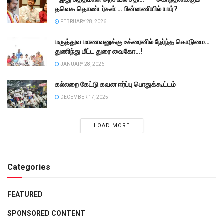
தவெக தொண்டர்கள் … பின்னணியில் யார்?
FEBRUARY 28, 2026
மருத்துவ மாணவனுக்கு உக்ரைனில் நேர்ந்த கொடுமை…
துணிந்து மீட்ட துரை வைகோ…!
JANUARY 28, 2026
கல்லறை கேட்டு கவன ஈர்ப்பு பொதுக்கூட்டம்
DECEMBER 17, 2025
LOAD MORE
Categories
FEATURED
SPONSORED CONTENT