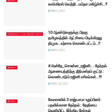
இந்தியா
காங்கிரஸ் வெற்றி…மம்தா மகிழ்ச்சி…!!
MAY 2, 2021
10 ஆண்டுகளுக்கு பிறகு
தமிழ்நாடு சட்டசபை தேர்தல் 2021
தமிழகத்தில் ஆட்சியை பிடிக்கிறது
திமுக…உற்சாக கொண்டாட்டம்…!!
MAY 2, 2021
#அன்றே_சொன்ன_ரஜினி…. தேர்தல்
இந்தியா
ஆணையத்திற்கு நீதிமன்றம் குட்டு :
கொண்டாடும் ரஜினி ரசிகர்கள்…!!!
APRIL 26, 2021
கேரளாவில் 3 ராஜ்யசபா உறுப்பினர்
இந்தியா
பதவிக்கான தேர்தல் : தேதியை
வெளியிட்ட இந்திய தேர்தல்