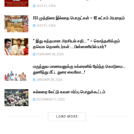
JULY 31, 2026
ISI முத்திரை இல்லாத பொருட்கள் – ₹.2 லட்சம் அபராதம்
JULY 31, 2026
” இது சுத்தமான அரசியல் சதி… ” – கொந்தளிக்கும்
தவெக தொண்டர்கள் … பின்னணியில் யார்?
FEBRUARY 28, 2026
மருத்துவ மாணவனுக்கு உக்ரைனில் நேர்ந்த கொடுமை…
துணிந்து மீட்ட துரை வைகோ…!
JANUARY 28, 2026
கல்லறை கேட்டு கவன ஈர்ப்பு பொதுக்கூட்டம்
DECEMBER 17, 2025
LOAD MORE