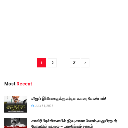
1
2
…
21
Most
Recent
விஜய் இப்போதைக்கு கர்நாடகா வர வேண்டாம்!
JULY 31, 2026
காவிரி பிரச்சினையில் தீர்வு காண வேண்டியது பிரதமர்
மோடியின் கடமை – மாணிக்கம் தாகூர்