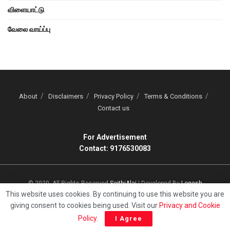
விளையாட்டு
வேலை வாய்ப்பு
About
Disclaimers
Privacy Policy
Terms & Conditions
Contact us
For Advertisement
Contact: 9176530083
© 2020, All Rights Reserved
SeithiAlai
| Developed By
Logesh
This website uses cookies. By continuing to use this website you are
giving consent to cookies being used. Visit our
Privacy and Cookie
Policy
.
I Agree