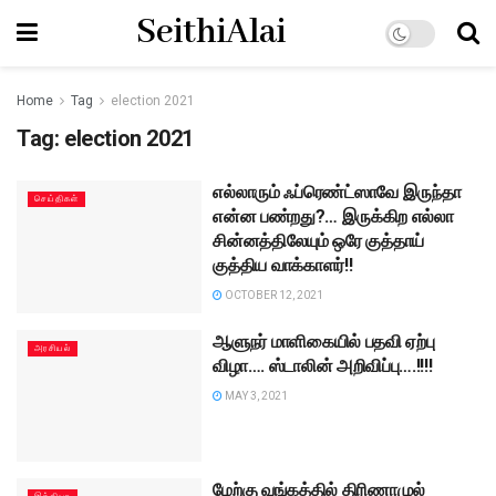
SeithiAlai
Home
Tag
election 2021
Tag:
election 2021
எல்லாரும் ஃப்ரெண்ட்ஸாவே இருந்தா
செய்திகள்
என்ன பண்றது?… இருக்கிற எல்லா
சின்னத்திலேயும் ஒரே குத்தாய்
குத்திய வாக்காளர்!!
OCTOBER 12, 2021
ஆளுநர் மாளிகையில் பதவி ஏற்பு
அரசியல்
விழா…. ஸ்டாலின் அறிவிப்பு….!!!!
MAY 3, 2021
மேற்கு வங்கத்தில் திரிணாமுல்