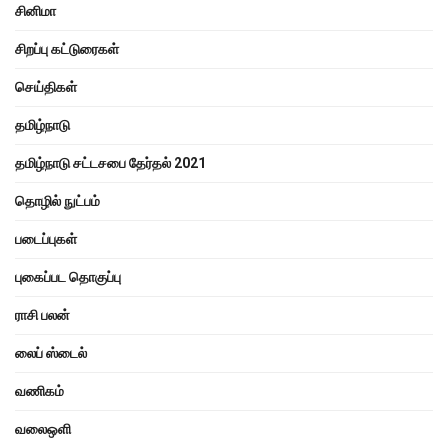
சினிமா
சிறப்பு கட்டுரைகள்
செய்திகள்
தமிழ்நாடு
தமிழ்நாடு சட்டசபை தேர்தல் 2021
தொழில் நுட்பம்
படைப்புகள்
புகைப்பட தொகுப்பு
ராசி பலன்
லைப் ஸ்டைல்
வணிகம்
வலைஒளி