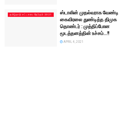
ஸ்டாலின் முதல்வராக வேண்டி
தமிழ்நாடு சட்டசபை தேர்தல் 2021
கைவிரலை துண்டித்த திமுக
தொண்டர் : முத்திப்போன
மூடத்தனத்தின் உச்சம்…!!
APRIL 4, 2021