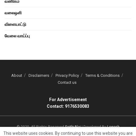
வணிகம்
வலைஒளி
விளையாட்டு
வேலை வாய்ப்பு
About
Disclaimers
Privacy Policy
Terms & Conditions
Contact us
For Advertisement
Contact: 9176530083
© 2020, All Rights Reserved
SeithiAlai
| Developed By
Logesh
This website uses cookies. By continuing to use this website you are