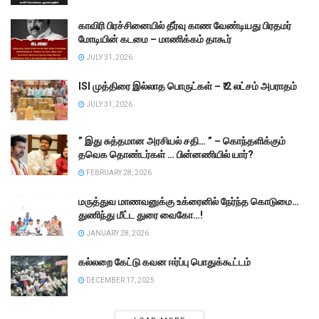
காவிரி பிரச்சினையில் தீர்வு காண வேண்டியது பிரதமர்
மோடியின் கடமை – மாணிக்கம் தாகூர்
JULY 31, 2026
ISI முத்திரை இல்லாத பொருட்கள் – ₹.2 லட்சம் அபராதம்
JULY 31, 2026
” இது சுத்தமான அரசியல் சதி… ” – கொந்தளிக்கும்
தவெக தொண்டர்கள் … பின்னணியில் யார்?
FEBRUARY 28, 2026
மருத்துவ மாணவனுக்கு உக்ரைனில் நேர்ந்த கொடுமை…
துணிந்து மீட்ட துரை வைகோ…!
JANUARY 28, 2026
கல்லறை கேட்டு கவன ஈர்ப்பு பொதுக்கூட்டம்
DECEMBER 17, 2025