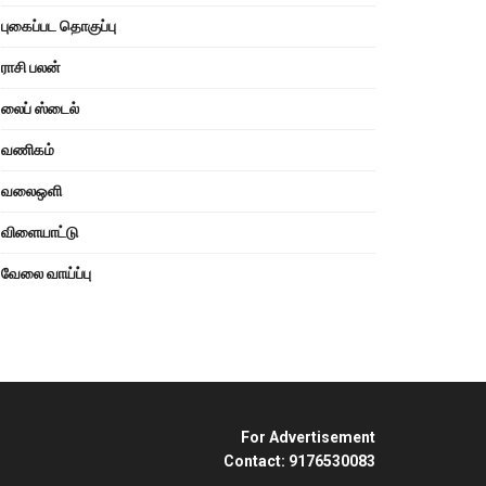
புகைப்பட தொகுப்பு
ராசி பலன்
லைப் ஸ்டைல்
வணிகம்
வலைஒளி
விளையாட்டு
வேலை வாய்ப்பு
For Advertisement
Contact: 9176530083