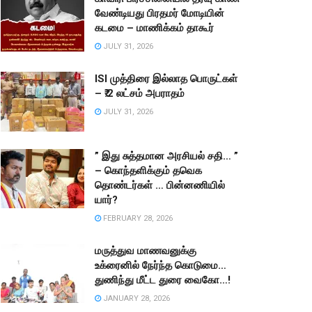
வேண்டியது பிரதமர் மோடியின்
கடமை – மாணிக்கம் தாகூர்
JULY 31, 2026
ISI முத்திரை இல்லாத பொருட்கள்
– ₹.2 லட்சம் அபராதம்
JULY 31, 2026
” இது சுத்தமான அரசியல் சதி… ”
– கொந்தளிக்கும் தவெக
தொண்டர்கள் … பின்னணியில்
யார்?
FEBRUARY 28, 2026
மருத்துவ மாணவனுக்கு
உக்ரைனில் நேர்ந்த கொடுமை…
துணிந்து மீட்ட துரை வைகோ…!
JANUARY 28, 2026