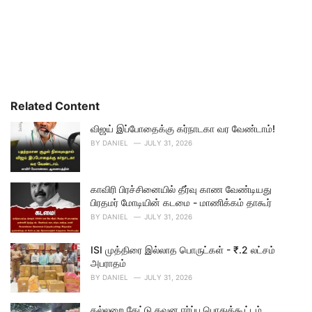
Related Content
விஜய் இப்போதைக்கு கர்நாடகா வர வேண்டாம்!
BY
DANIEL
JULY 31, 2026
காவிரி பிரச்சினையில் தீர்வு காண வேண்டியது
பிரதமர் மோடியின் கடமை - மாணிக்கம் தாகூர்
BY
DANIEL
JULY 31, 2026
ISI முத்திரை இல்லாத பொருட்கள் - ₹.2 லட்சம்
அபராதம்
BY
DANIEL
JULY 31, 2026
கல்லறை கேட்டு கவன ஈர்ப்பு பொதுக்கூட்டம்