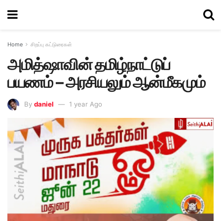
Home
சிறப்பு கட்டுரைகள்
அமித்ஷாவின் தமிழ்நாட்டுப்
பயணம் – அரசியலும் ஆன்மீகமும்
By
daniel
1 year Ago