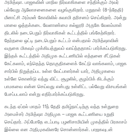
அமித்ஷா. பாஜகவின் மாநில நிர்வாகிகளை சந்திக்கும் அவர்
பல்வேறு ஆலோசனைகளை வழங்குகிறார். மறுநாள் (8-ந்தேதி)
மீனாட்சி அம்மன் கோவிலில் சுவாமி தரிசனம் செய்கிறார். அன்று
மாலை ஒத்தக்கடை வேளாண்மை கல்லூரி அருகே வேலம்மாள்
திடலில் நடைபெறும் நிர்வாகிகள் கூட்டத்தில் பங்கேற்கிறார்.
தேர்தலை ஒட்டி நடைபெறும் கூட்டம் என்பதால் அமித்ஷாவின்
வருகை மிகவும் முக்கியத்துவம் வாய்ந்ததாகப் பார்க்கப்படுகிறது.
இந்தக் கூட்டத்தில் அதிமுக கூட்டணியில் எத்தனை சீட்டுகள்
கேட்கலாம், எந்தெந்த தொகுதிகளைக் கேட்டு வாங்கலாம், பாஜக
சார்பில் நிறுத்தப்பட உள்ள வேட்பாளர்கள் யார், அதிமுகவை
உள்ளே கொண்டு வந்து விட்ட சூழலில், குழம்பிக் கிடக்கும்
பாமகவை என்ன செய்வது என்பது உள்ளிட்ட பல்வேறு விசயங்கள்
பேசப்படலாம் என்று எதிர்பார்க்கப்படுகிறது.
கடந்த ஏப்ரல் மாதம் 11ந் தேதி தமிழ்நாட்டிற்கு வந்த உள்துறை
அமைச்சர் அமித்ஷா அதிமுக – பாஜக கூட்டணியை உறுதி
செய்தார். அப்போதே எடப்பாடி பழனிசாமியின் முகத்தில் பிரகாசம்
இல்லை என அதிமுகவினரே சொன்னார்கள். பாஜகவுடன்