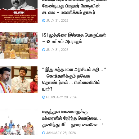
வேண்டியது பிரதமர் மோடியின்
கடமை – மாணிக்கம் தாகூர்
JULY 31, 2026
ISI முத்திரை இல்லாத பொருட்கள்
– ₹.2 லட்சம் அபராதம்
JULY 31, 2026
” இது சுத்தமான அரசியல் சதி… ”
– கொந்தளிக்கும் தவெக
தொண்டர்கள் … பின்னணியில்
யார்?
FEBRUARY 28, 2026
மருத்துவ மாணவனுக்கு
உக்ரைனில் நேர்ந்த கொடுமை…
துணிந்து மீட்ட துரை வைகோ…!
JANUARY 28, 2026