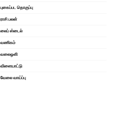
புகைப்பட தொகுப்பு
ராசி பலன்
லைப் ஸ்டைல்
வணிகம்
வலைஒளி
விளையாட்டு
வேலை வாய்ப்பு